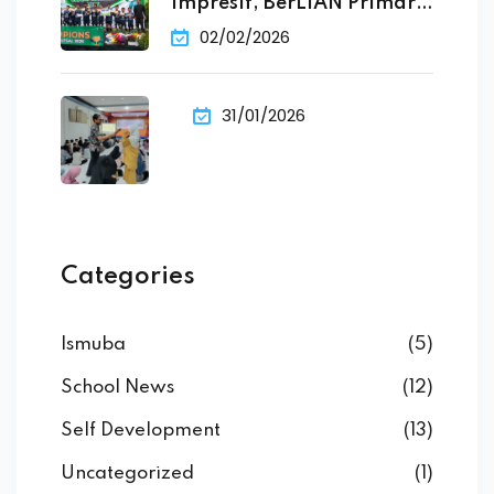
Impresif, BerLIAN Primary
School Raih
02/02/2026
31/01/2026
Categories
Ismuba
(5)
School News
(12)
Self Development
(13)
Uncategorized
(1)