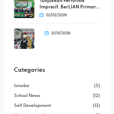
Tunjukkan Performa
Impresif, BerLIAN Primary
School Raih
02/02/2026
31/01/2026
Categories
Ismuba
(5)
School News
(12)
Self Development
(13)