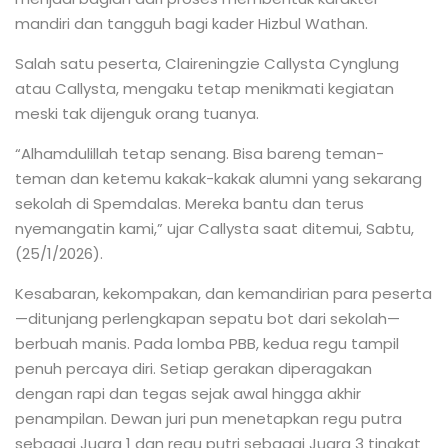
mandiri dan tangguh bagi kader Hizbul Wathan.
Salah satu peserta, Claireningzie Callysta Cynglung
atau Callysta, mengaku tetap menikmati kegiatan
meski tak dijenguk orang tuanya.
“Alhamdulillah tetap senang. Bisa bareng teman-
teman dan ketemu kakak-kakak alumni yang sekarang
sekolah di Spemdalas. Mereka bantu dan terus
nyemangatin kami,” ujar Callysta saat ditemui, Sabtu,
(25/1/2026).
Kesabaran, kekompakan, dan kemandirian para peserta
—ditunjang perlengkapan sepatu bot dari sekolah—
berbuah manis. Pada lomba PBB, kedua regu tampil
penuh percaya diri. Setiap gerakan diperagakan
dengan rapi dan tegas sejak awal hingga akhir
penampilan. Dewan juri pun menetapkan regu putra
sebagai Juara 1 dan regu putri sebagai Juara 3 tingkat